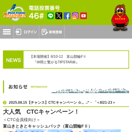
【本場開催】8/10-12 富山競輪FⅡ
『仲間と繋がるTIPSTAR杯』
2025.08.15【チャンス】CTCキャンペーン ☆.。.:*・゜＜8/21-23＞
大人気 CTCキャンペーン！
＜CTC会員様向け＞
富山きときとキャッシュバック（富山競輪FⅡ）