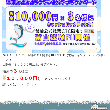
８/２１～２３ 富山競輪のＦⅡ開催をKEIRIN.JP（電話・インターネット投票）
により、
１開催で３，０００円以上ご投票ください。
３
抽選で
名様に
１０，０００円
をキャッシュバック！
詳しくは ⇒
こちら