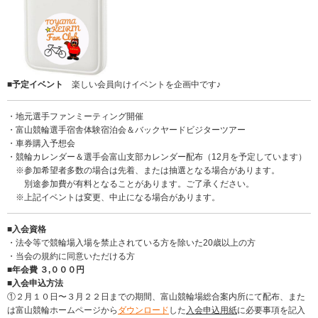
■予定イベント
楽しい会員向けイベントを企画中です♪
・地元選手ファンミーティング開催
・富山競輪選手宿舎体験宿泊会＆バックヤードビジターツアー
・車券購入予想会
・競輪カレンダー＆選手会富山支部カレンダー配布（12月を予定しています）
※参加希望者多数の場合は先着、または抽選となる場合があります。
別途参加費が有料となることがあります。ご了承ください。
※上記イベントは変更、中止になる場合があります。
■入会資格
・法令等で競輪場入場を禁止されている方を除いた20歳以上の方
・当会の規約に同意いただける方
■年会費 ３,０００円
■入会申込方法
①２月１０日〜３月２２日までの期間、富山競輪場総合案内所にて配布、また
は富山競輪ホームページから
ダウンロード
した
入会申込用紙
に必要事項を記入