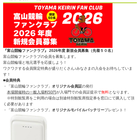
『富山競輪ファンクラブ』 2026年度 新規会員募集（先着５０名）
富山競輪ファンクラブの会員を募集します。
富山競輪場と地元選手を応援しよう！
ワクワクする会員限定特典が盛りだくさん♪みなさまの入会をお待ちしていま
す！
■会員特典
・「富山競輪ファンクラブ」
オリジナル会員証
の発行
本場開催時の一般入場料50円
が入場門での会員証提示で
無料
となります。
※特別観覧席をご利用の場合は別途特別観覧席指定券を窓口にて購入して頂
く必要があります
・「富山競輪ファンクラブ」
オリジナルモバイルバッテリー
プレゼント！