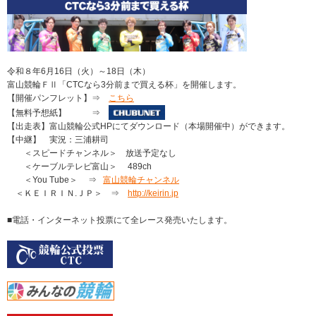
令和８年6月16日（火）～18日（木）
富山競輪ＦⅡ「CTCなら3分前まで買える杯」を開催します。
【開催パンフレット】⇒
こちら
【無料予想紙】 ⇒
【出走表】富山競輪公式HPにてダウンロード（本場開催中）ができます。
【中継】 実況：三浦耕司
＜スピードチャンネル＞ 放送予定なし
＜ケーブルテレビ富山＞ 489ch
＜You Tube＞ ⇒
富山競輪チャンネル
＜ＫＥＩＲＩＮ.ＪＰ＞ ⇒
http://keirin.jp
■電話・インターネット投票にて全レース発売いたします。