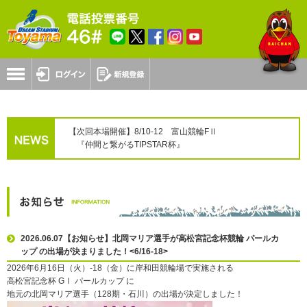
【次回本場開催】8/10-12 富山競輪FⅡ
『仲間と繋がるTIPSTAR杯』
2026.06.07【お知らせ】北岡マリア選手が高松宮記念杯競輪 パールカ
ップ の出場が決まりました！<6/16-18>
2026年6月16日（火）-18（金）に岸和田競輪場で実施される
高松宮記念杯 GⅠ パールカップ に
地元の北岡マリア選手（128期・石川）の出場が決定しました！