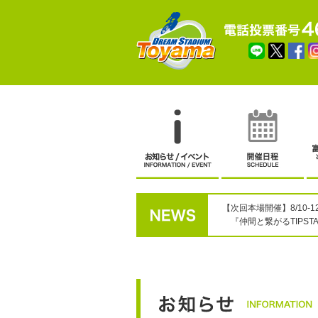
【次回本場開催】8/10-
『仲間と繋がるTIPST