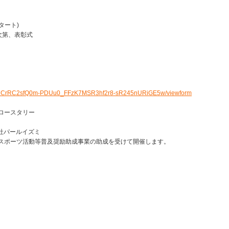
スタート)
第、表彰式
LSfYhCrRC2sfQ0m-PDUu0_FFzK7MSR3hf2r8-sR245nURiGE5w/viewform
ロースタリー
会社パールイズミ
スポーツ活動等普及奨励助成事業の助成を受けて開催します。