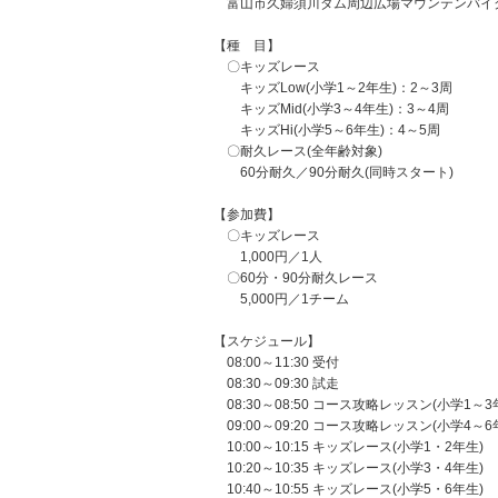
富山市久婦須川ダム周辺広場マウンテンバイク
【種 目】
〇キッズレース
キッズLow(小学1～2年生)：2～3周
キッズMid(小学3～4年生)：3～4周
キッズHi(小学5～6年生)：4～5周
〇耐久レース(全年齢対象)
60分耐久／90分耐久(同時スタート)
【参加費】
〇キッズレース
1,000円／1人
〇60分・90分耐久レース
5,000円／1チーム
【スケジュール】
08:00～11:30 受付
08:30～09:30 試走
08:30～08:50 コース攻略レッスン(小学1～3
09:00～09:20 コース攻略レッスン(小学4～6
10:00～10:15 キッズレース(小学1・2年生)
10:20～10:35 キッズレース(小学3・4年生)
10:40～10:55 キッズレース(小学5・6年生)