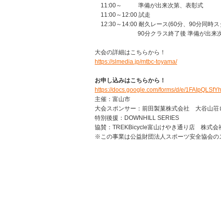
11:00～ 準備が出来次第、表彰式
11:00～12:00 試走
12:30～14:00 耐久レース(60分、90分同時
90分クラス終了後 準備が出来次
大会の詳細はこちらから！
https://slmedia.jp/mtbc-toyama/
お申し込みはこちらから！
https://docs.google.com/forms/d/e/1FAIpQ
主催：富山市
大会スポンサー：前田製菓株式会社 大谷山荘
特別後援：DOWNHILL SERIES
協賛：TREKBicycle富山けやき通り店 株式
※この事業は公益財団法人スポーツ安全協会の