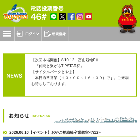
【次回本場開催】8/10-12 富山競輪FⅡ
『仲間と繋がるTIPSTAR杯』
【サイクルパークとやま】
本日通常営業（１０：００～１６：００）です。ご来場
お待ちしております。
2026.06.10【イベント】おやこ補助輪卒業教室<7/12>