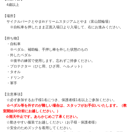
4歳以上
【場所】
サイクルパークとやまinドリームスタジアムとやま（富山競輪場）
※自転車を押したまま正面入場口より入場して、右にお進みください。
【持ち物】
・自転車
※ペダル、補助輪、手押し棒を外した状態のもの
・外したペダル
※後半の練習で使用します。忘れずご持参ください。
・プロテクター（ひじ用、ひざ用、ヘルメット）
・タオル
・ドリンク
・軍手
【注意事項】
☆必ず参加するお子様1名につき、保護者様1名以上ご参加ください。
☆ペダル等を外すのが難しい場合は、スタッフがお手伝いいたします。（教
室開始30分前にお越しください。）
☆雨天中止です。あらかじめご了承ください。
☆動きやすい服装でお越しください（お子様・保護者様）
☆安全のためズックを着用してください。