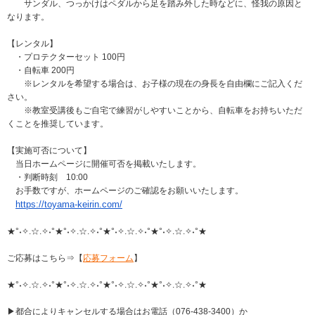
サンダル、つっかけはペダルから足を踏み外した時などに、怪我の原因と
なります。
【レンタル】
・プロテクターセット 100円
・自転車 200円
※レンタルを希望する場合は、お子様の現在の身長を自由欄にご記入くだ
さい。
※教室受講後もご自宅で練習がしやすいことから、自転車をお持ちいただ
くことを推奨しています。
【実施可否について】
当日ホームページに開催可否を掲載いたします。
・判断時刻 10:00
お手数ですが、ホームページのご確認をお願いいたします。
https://toyama-keirin.com/
★°˖✧.☆.✧˖°★°˖✧.☆.✧˖°★°˖✧.☆.✧˖°★°˖✧.☆.✧˖°★
ご応募はこちら⇒【
応募フォーム
】
​★°˖✧.☆.✧˖°★°˖✧.☆.✧˖°★°˖✧.☆.✧˖°★°˖✧.☆.✧˖°★
▶都合によりキャンセルする場合はお電話（076-438-3400）か